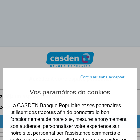
Continuer sans accepter
Accédez à votre espace personnel
Vos paramètres de cookies
z déjà un espace personnel ?
La CASDEN Banque Populaire et ses partenaires
-vous pour accéder à vos services bancaires.
utilisent des traceurs afin de permettre le bon
fonctionnement de notre site, mesurer anonymement
JE ME CONNECTE
son audience, personnaliser votre expérience sur
notre site, personnaliser l'assistance commerciale
suite à votre navigation, afficher du contenu vidéo, ou