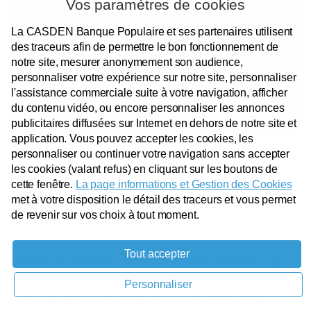
01.64.80.64.80*
Vos paramètres de cookies
La CASDEN Banque Populaire et ses partenaires utilisent
*Appel non surtaxé, coût selon votre opérateur.
des traceurs afin de permettre le bon fonctionnement de
Accueil téléphonique ouvert du lundi au vendredi, de
notre site, mesurer anonymement son audience,
personnaliser votre expérience sur notre site, personnaliser
8h30 à 18h30 (heures Métropole).
l'assistance commerciale suite à votre navigation, afficher
du contenu vidéo, ou encore personnaliser les annonces
publicitaires diffusées sur Internet en dehors de notre site et
application. Vous pouvez accepter les cookies, les
personnaliser ou continuer votre navigation sans accepter
les cookies (valant refus) en cliquant sur les boutons de
cette fenêtre.
La page informations et Gestion des Cookies
(1)
met à votre disposition le détail des traceurs et vous permet
Offre soumise à conditions et dans les limites
de revenir sur vos choix à tout moment.
fixées par l’offre de crédit, sous réserve
d’acceptation de votre dossier par l’organisme
Tout accepter
prêteur, la CASDEN Banque Populaire. Pour le
financement d’une opération relevant des articles
Personnaliser
L313-1 et suivants du code de la consommation