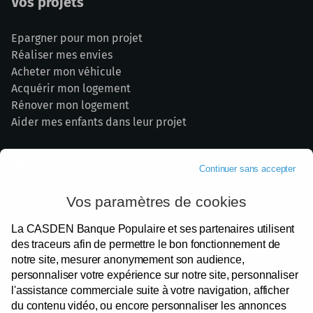
Vos projets
Epargner pour mon projet
Réaliser mes envies
Acheter mon véhicule
Acquérir mon logement
Rénover mon logement
Aider mes enfants dans leur projet
Découvrir la CASDEN
Continuer sans accepter
La banque de la Fonction publique
Vos paramètres de cookies
Une banque engagée et responsable
La CASDEN Banque Populaire et ses partenaires utilisent
Nos partenaires institutionnels
des traceurs afin de permettre le bon fonctionnement de
Devenir Sociétaire
notre site, mesurer anonymement son audience,
Votre satisfaction
personnaliser votre expérience sur notre site, personnaliser
Espace presse
l'assistance commerciale suite à votre navigation, afficher
Recrutement
du contenu vidéo, ou encore personnaliser les annonces