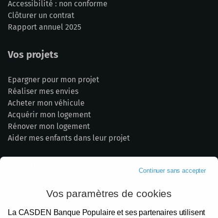
Accessibilité : non conforme
Clôturer un contrat
Rapport annuel 2025
Vos projets
Epargner pour mon projet
Réaliser mes envies
Acheter mon véhicule
Acquérir mon logement
Rénover mon logement
Aider mes enfants dans leur projet
Découvrir la CASDEN
Continuer sans accepter
La banque de la Fonction publique
Vos paramètres de cookies
Une banque engagée et responsable
La CASDEN Banque Populaire et ses partenaires utilisent
Nos partenaires institutionnels