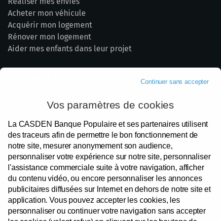
Réaliser mes envies
Acheter mon véhicule
Acquérir mon logement
Rénover mon logement
Aider mes enfants dans leur projet
Découvrir la CASDEN
Continuer sans accepter
La banque de la Fonction publique
Vos paramètres de cookies
Une banque engagée et responsable
La CASDEN Banque Populaire et ses partenaires utilisent
Nos partenaires institutionnels
des traceurs afin de permettre le bon fonctionnement de
Devenir Sociétaire
notre site, mesurer anonymement son audience,
Votre satisfaction
personnaliser votre expérience sur notre site, personnaliser
Espace presse
l'assistance commerciale suite à votre navigation, afficher
Recrutement
du contenu vidéo, ou encore personnaliser les annonces
publicitaires diffusées sur Internet en dehors de notre site et
application. Vous pouvez accepter les cookies, les
personnaliser ou continuer votre navigation sans accepter