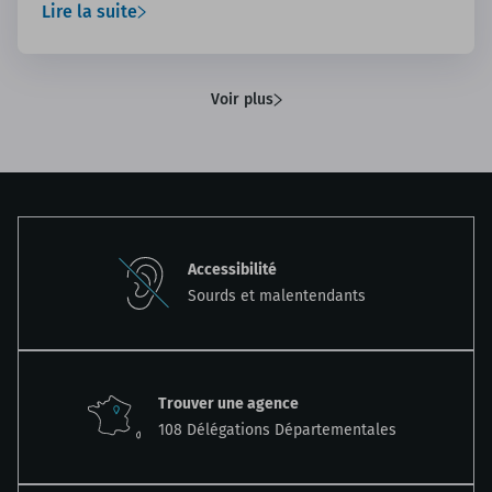
questions à ne pas négliger. On vous explique !
Lire la suite
Voir plus
Accessibilité
Sourds et malentendants
Trouver une agence
108 Délégations Départementales