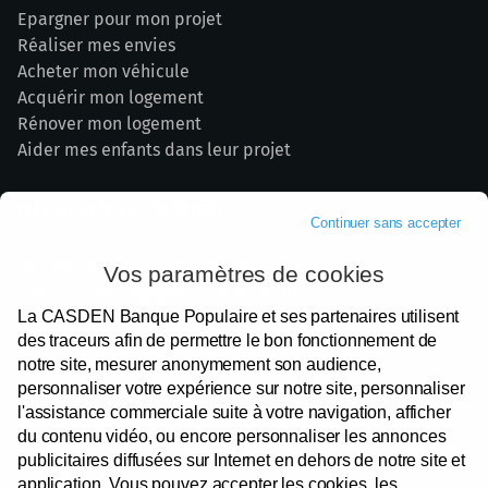
Epargner pour mon projet
Réaliser mes envies
Acheter mon véhicule
Acquérir mon logement
Rénover mon logement
Aider mes enfants dans leur projet
Découvrir la CASDEN
Continuer sans accepter
La banque de la Fonction publique
Vos paramètres de cookies
Une banque engagée et responsable
La CASDEN Banque Populaire et ses partenaires utilisent
Nos partenaires institutionnels
des traceurs afin de permettre le bon fonctionnement de
Devenir Sociétaire
notre site, mesurer anonymement son audience,
Votre satisfaction
personnaliser votre expérience sur notre site, personnaliser
Espace presse
l'assistance commerciale suite à votre navigation, afficher
Recrutement
du contenu vidéo, ou encore personnaliser les annonces
publicitaires diffusées sur Internet en dehors de notre site et
application. Vous pouvez accepter les cookies, les