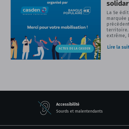
solidar
La 5e édit
marquée p
précédent
territoire
extrême, l
: la CASD
tiennent 
Lire la sui
ACTUS DE LA CASDEN
participan
transform
d’entraid
contribué
solidaire.
Accessibilité
Sourds et malentendants