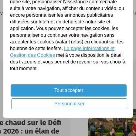
notre site, personnaliser l'assistance commerciale
suite à votre navigation, afficher du contenu vidéo, ou
 élèves en classe sur la thématique du racisme sur un mode
encore personnaliser les annonces publicitaires
diffusées sur Internet en dehors de notre site et
application. Vous pouvez accepter les cookies, les
personnaliser ou continuer votre navigation sans
accepter les cookies (valant refus) en cliquant sur les
boutons de cette fenêtre.
La page informations et
Gestion des Cookies
met à votre disposition le détail
des traceurs et vous permet de revenir sur vos choix à
tout moment.
Tout accepter
Personnaliser
e chaud sur le Défi
 2026 : un élan de