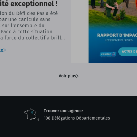
ité exceptionnel !
ion du Défi des Pas a été
ar une canicule sans
 sur l’ensemble du
. Face à cette situation
a force du collectif a brillé
EN et Banque Populaire
à remercier tous les
te
ACTUS D
ts qui se sont mobilisés. En
ant chaque pas en un geste
e, vous avez activement
 à une grande collecte
Voir plus
Trouver une agence
108 Délégations Départementales