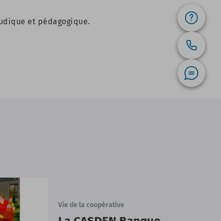
 ludique et pédagogique.
Vie de la coopérative
La CASDEN Banque