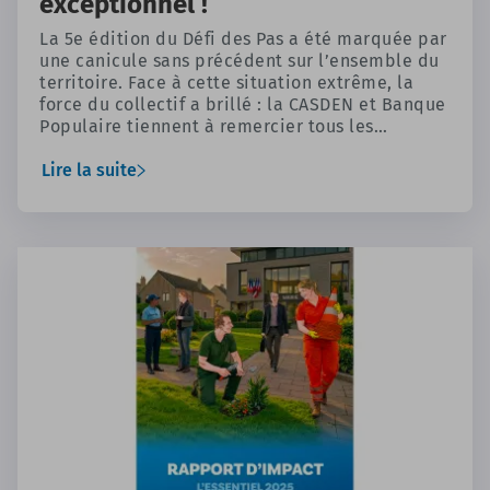
exceptionnel !
La 5e édition du Défi des Pas a été marquée par
une canicule sans précédent sur l’ensemble du
territoire. Face à cette situation extrême, la
force du collectif a brillé : la CASDEN et Banque
Populaire tiennent à remercier tous les
participants qui se sont mobilisés. En
transformant chaque pas en un geste
Lire la suite
d’entraide, vous avez activement contribué à
une grande collecte solidaire.