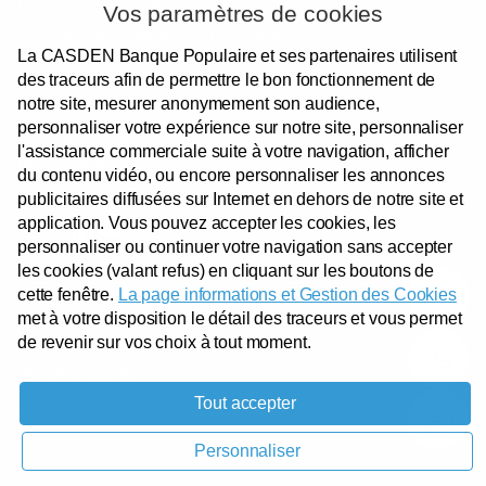
La banque de la Fonction publique
Vos paramètres de cookies
Une banque engagée et responsable
La CASDEN Banque Populaire et ses partenaires utilisent
Nos partenaires institutionnels
des traceurs afin de permettre le bon fonctionnement de
Devenir Sociétaire
notre site, mesurer anonymement son audience,
Votre satisfaction
personnaliser votre expérience sur notre site, personnaliser
Espace presse
l'assistance commerciale suite à votre navigation, afficher
Recrutement
du contenu vidéo, ou encore personnaliser les annonces
publicitaires diffusées sur Internet en dehors de notre site et
application. Vous pouvez accepter les cookies, les
personnaliser ou continuer votre navigation sans accepter
les cookies (valant refus) en cliquant sur les boutons de
cette fenêtre.
La page informations et Gestion des Cookies
met à votre disposition le détail des traceurs et vous permet
Garantie des dépôts
de revenir sur vos choix à tout moment.
Sécurité
Mentions légales
Gestion des cookies
Tout accepter
Protection des données personnelles
Tarifs et réglementation
Personnaliser