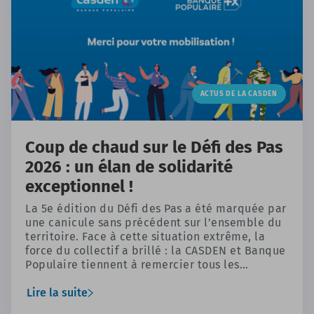
ACTUS DE LA CASDEN
Coup de chaud sur le Défi des Pas
2026 : un élan de solidarité
exceptionnel !
La 5e édition du Défi des Pas a été marquée par
une canicule sans précédent sur l’ensemble du
territoire. Face à cette situation extrême, la
force du collectif a brillé : la CASDEN et Banque
Populaire tiennent à remercier tous les
participants qui se sont mobilisés. En
transformant chaque pas en un geste
Lire la suite
d’entraide, vous avez activement contribué à