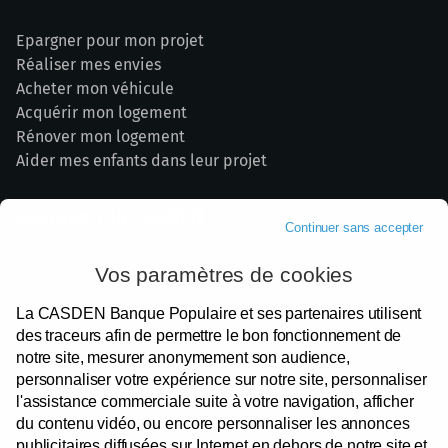
Epargner pour mon projet
Réaliser mes envies
Acheter mon véhicule
Acquérir mon logement
Rénover mon logement
Aider mes enfants dans leur projet
Découvrir la CASDEN
Continuer sans accepter
La banque de la Fonction publique
Vos paramètres de cookies
Une banque engagée et responsable
La CASDEN Banque Populaire et ses partenaires utilisent
Nos partenaires institutionnels
des traceurs afin de permettre le bon fonctionnement de
Devenir Sociétaire
notre site, mesurer anonymement son audience,
Votre satisfaction
personnaliser votre expérience sur notre site, personnaliser
Espace presse
l'assistance commerciale suite à votre navigation, afficher
Recrutement
du contenu vidéo, ou encore personnaliser les annonces
publicitaires diffusées sur Internet en dehors de notre site et