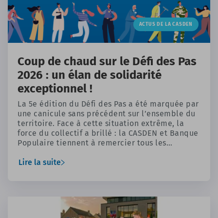
ACTUS DE LA CASDEN
Coup de chaud sur le Défi des Pas
2026 : un élan de solidarité
exceptionnel !
La 5e édition du Défi des Pas a été marquée par
une canicule sans précédent sur l’ensemble du
territoire. Face à cette situation extrême, la
force du collectif a brillé : la CASDEN et Banque
Populaire tiennent à remercier tous les
participants qui se sont mobilisés. En
transformant chaque pas en un geste
Lire la suite
d’entraide, vous avez activement contribué à
une grande collecte solidaire.