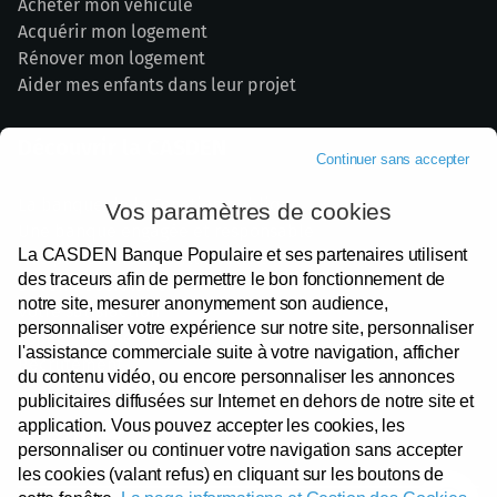
Acheter mon véhicule
Acquérir mon logement
Rénover mon logement
Aider mes enfants dans leur projet
Découvrir la CASDEN
Continuer sans accepter
La banque de la Fonction publique
Vos paramètres de cookies
Une banque engagée et responsable
La CASDEN Banque Populaire et ses partenaires utilisent
Nos partenaires institutionnels
des traceurs afin de permettre le bon fonctionnement de
Devenir Sociétaire
notre site, mesurer anonymement son audience,
Votre satisfaction
personnaliser votre expérience sur notre site, personnaliser
Espace presse
l'assistance commerciale suite à votre navigation, afficher
Recrutement
du contenu vidéo, ou encore personnaliser les annonces
publicitaires diffusées sur Internet en dehors de notre site et
application. Vous pouvez accepter les cookies, les
personnaliser ou continuer votre navigation sans accepter
les cookies (valant refus) en cliquant sur les boutons de