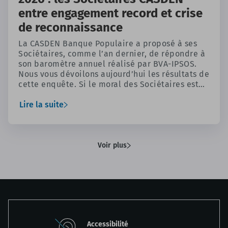
entre engagement record et crise
de reconnaissance
La CASDEN Banque Populaire a proposé à ses
Sociétaires, comme l’an dernier, de répondre à
son baromètre annuel réalisé par BVA-IPSOS.
Nous vous dévoilons aujourd’hui les résultats de
cette enquête. Si le moral des Sociétaires est
très similaire à celui du panel des agents de la
Fonction publique, on constate derrière cette
Lire la suite
convergence, un paradoxe saisissant entre une
immense fierté professionnelle et une profonde
amertume face au manque de moyens et de
reconnaissance.
Voir plus
Accessibilité