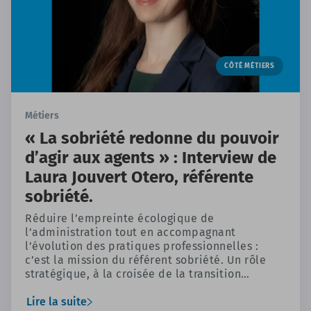
CÔTÉ MÉTIERS
Métiers
« La sobriété redonne du pouvoir
d’agir aux agents » : Interview de
Laura Jouvert Otero, référente
sobriété.
Réduire l’empreinte écologique de
l’administration tout en accompagnant
l’évolution des pratiques professionnelles :
c’est la mission du référent sobriété. Un rôle
stratégique, à la croisée de la transition
écologique, du management et de l’action
publique, que nous présente Laura Jouvert
Lire la suite