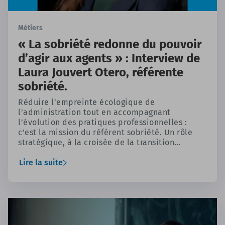
Métiers
« La sobriété redonne du pouvoir
d’agir aux agents » : Interview de
Laura Jouvert Otero, référente
sobriété.
Réduire l’empreinte écologique de
l’administration tout en accompagnant
l’évolution des pratiques professionnelles :
c’est la mission du référent sobriété. Un rôle
stratégique, à la croisée de la transition
écologique, du management et de l’action
publique, que nous présente Laura Jouvert
Lire la suite
Otero, secrétaire générale et référente sobriété
au sein de la direction régionale des affaires
culturelles Auvergne-Rhône-Alpes (DRAC ARA).