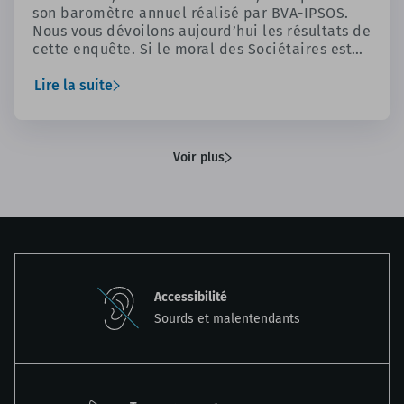
son baromètre annuel réalisé par BVA-IPSOS.
Nous vous dévoilons aujourd’hui les résultats de
cette enquête. Si le moral des Sociétaires est
très similaire à celui du panel des agents de la
Fonction publique, on constate derrière cette
Lire la suite
convergence, un paradoxe saisissant entre une
immense fierté professionnelle et une profonde
amertume face au manque de moyens et de
reconnaissance.
Voir plus
Accessibilité
Sourds et malentendants