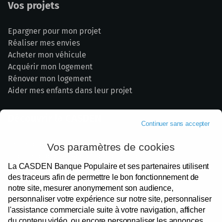
Vos projets
Epargner pour mon projet
Réaliser mes envies
Acheter mon véhicule
Acquérir mon logement
Rénover mon logement
Aider mes enfants dans leur projet
Découvrir la CASDEN
Continuer sans accepter
La banque de la Fonction publique
Vos paramètres de cookies
Une banque engagée et responsable
La CASDEN Banque Populaire et ses partenaires utilisent
Nos partenaires institutionnels
des traceurs afin de permettre le bon fonctionnement de
Devenir Sociétaire
notre site, mesurer anonymement son audience,
Votre satisfaction
personnaliser votre expérience sur notre site, personnaliser
Espace presse
l'assistance commerciale suite à votre navigation, afficher
Recrutement
du contenu vidéo, ou encore personnaliser les annonces